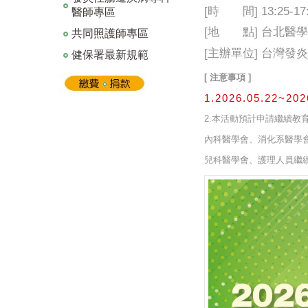
[
時 間
] 13:25-17
醫師專區
[
地 點
]
台北醫學
共同照護師專區
[
主辦單位
]
台灣發炎
健保署最新規範
[
注意事項
]
1.2026.05.22
2.本活動預計申請繼續教
內科醫學會、消化系醫學
兒科醫學會、
護理人員繼